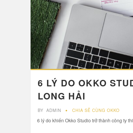
6 LÝ DO OKKO STU
LONG HẢI
BY
ADMIN
CHIA SẺ CÙNG OKKO
6 lý do khiến Okko Studio trở thành công ty th