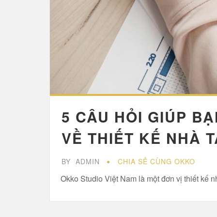
5 CÂU HỎI GIÚP B
VỀ THIẾT KẾ NHÀ T
BY
ADMIN
CHIA SẺ CÙNG OKKO
Okko Studio Việt Nam là một đơn vị thiết kế