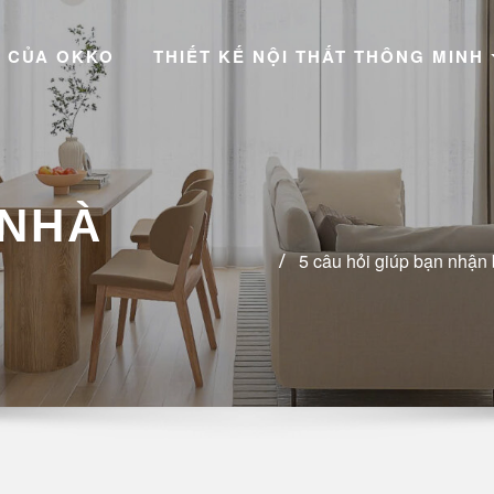
 CỦA OKKO
THIẾT KẾ NỘI THẤT THÔNG MINH
 NHÀ
5 câu hỏi giúp bạn nhận b