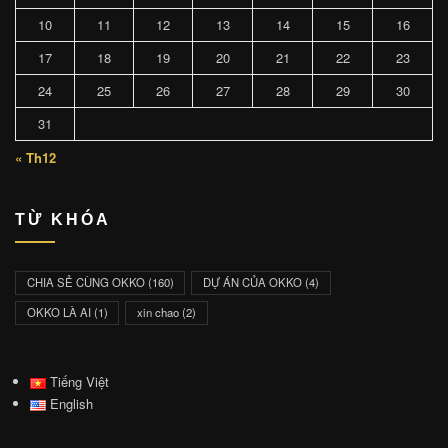
10
11
12
13
14
15
16
17
18
19
20
21
22
23
24
25
26
27
28
29
30
31
« Th12
TỪ KHÓA
CHIA SẺ CÙNG OKKO
(160)
DỰ ÁN CỦA OKKO
(4)
OKKO LÀ AI
(1)
xin chao
(2)
Tiếng Việt
English