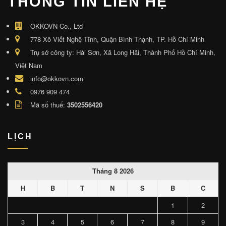
THÔNG TIN LIÊN HỆ
OKKOVN Co., Ltd
778 Xô Viết Nghệ Tĩnh, Quận Bình Thạnh, TP. Hồ Chí Minh
Trụ sở công ty: Hải Sơn, Xã Long Hải, Thành Phố Hồ Chí Minh,
Việt Nam
info@okkovn.com
0976 909 474
Mã số thuế:
3502556420
LỊCH
Tháng 8 2026
H
B
T
N
S
B
C
1
2
3
4
5
6
7
8
9