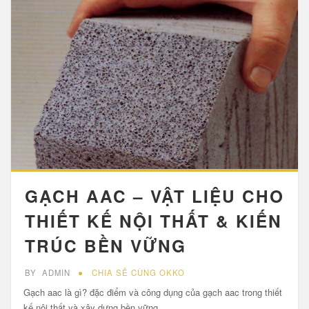
GẠCH AAC – VẬT LIỆU CHO
THIẾT KẾ NỘI THẤT & KIẾN
TRÚC BỀN VỮNG
BY
ADMIN
CHIA SẺ CÙNG OKKO
Gạch aac là gì? đặc điểm và công dụng của gạch aac trong thiết
kế nội thất và xây dựng bền vững