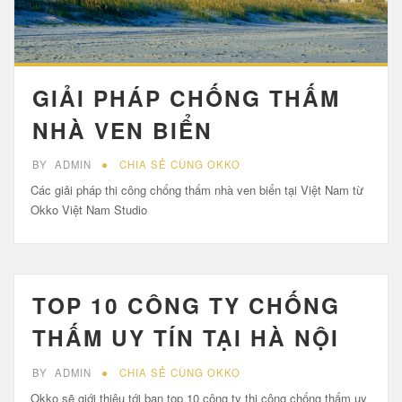
GIẢI PHÁP CHỐNG THẤM
NHÀ VEN BIỂN
BY
ADMIN
CHIA SẺ CÙNG OKKO
Các giải pháp thi công chống thấm nhà ven biển tại Việt Nam từ
Okko Việt Nam Studio
TOP 10 CÔNG TY CHỐNG
THẤM UY TÍN TẠI HÀ NỘI
BY
ADMIN
CHIA SẺ CÙNG OKKO
Okko sẽ giới thiệu tới bạn top 10 công ty thi công chống thấm uy