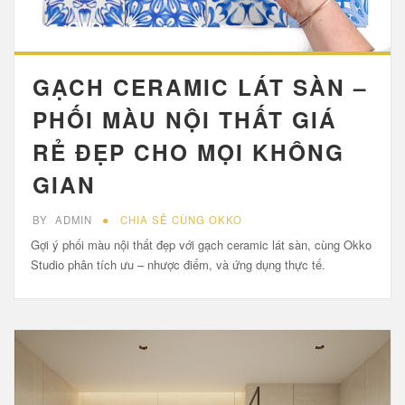
GẠCH CERAMIC LÁT SÀN –
PHỐI MÀU NỘI THẤT GIÁ
RẺ ĐẸP CHO MỌI KHÔNG
GIAN
BY
ADMIN
CHIA SẺ CÙNG OKKO
Gợi ý phối màu nội thất đẹp với gạch ceramic lát sàn, cùng Okko
Studio phân tích ưu – nhược điểm, và ứng dụng thực tế.