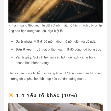
Khi ánh sáng tiếp xúc lâu dài với nội thất, nó kích thích các phản
ứng hóa học trong vật liệu, đặc biệt là:
Da & nhựa
: Mất đi độ mềm dẻo, trở nên giòn và dễ nứt.
Sơn & vecni
: Bề mặt bị lão hóa, mất độ bóng, dễ bong tróc.
Vải & giấy
: Sợi vải trở nên yếu hơn, dễ rách và hư hỏng
nhanh hơn bình thường.
Các vật liệu có sắc tố màu sáng hoặc được nhuộm màu tự nhiên
thường dễ bị phai hơn khi tiếp xúc với ánh sáng mạnh.
1.4 Yếu tố khác (10%)