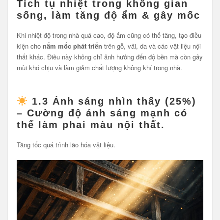
Tích tụ nhiệt trong không gian
sống, làm tăng độ ẩm & gây mốc
Khi nhiệt độ trong nhà quá cao, độ ẩm cũng có thể tăng, tạo điều
kiện cho
nấm mốc phát triển
trên gỗ, vải, da và các vật liệu nội
thất khác. Điều này không chỉ ảnh hưởng đến độ bền mà còn gây
mùi khó chịu và làm giảm chất lượng không khí trong nhà.
1.3
Ánh sáng nhìn thấy (25%)
– Cường độ ánh sáng mạnh có
thể làm phai màu nội thất.
Tăng tốc quá trình lão hóa vật liệu.