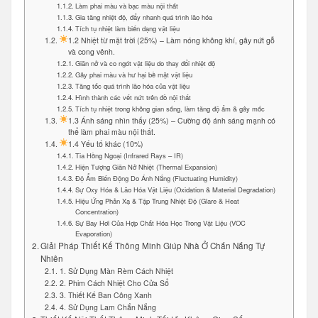
Làm phai màu và bạc màu nội thất
Gia tăng nhiệt độ, đẩy nhanh quá trình lão hóa
Tích tụ nhiệt làm biến dạng vật liệu
1.2 Nhiệt từ mặt trời (25%) – Làm nóng không khí, gây nứt gỗ
và cong vênh.
Giãn nở và co ngót vật liệu do thay đổi nhiệt độ
Gây phai màu và hư hại bề mặt vật liệu
Tăng tốc quá trình lão hóa của vật liệu
Hình thành các vết nứt trên đồ nội thất
Tích tụ nhiệt trong không gian sống, làm tăng độ ẩm & gây mốc
1.3 Ánh sáng nhìn thấy (25%) – Cường độ ánh sáng mạnh có
thể làm phai màu nội thất.
1.4 Yếu tố khác (10%)
Tia Hồng Ngoại (Infrared Rays – IR)
Hiện Tượng Giãn Nở Nhiệt (Thermal Expansion)
Độ Ẩm Biến Động Do Ánh Nắng (Fluctuating Humidity)
Sự Oxy Hóa & Lão Hóa Vật Liệu (Oxidation & Material Degradation)
Hiệu Ứng Phản Xạ & Tập Trung Nhiệt Độ (Glare & Heat
Concentration)
Sự Bay Hơi Của Hợp Chất Hóa Học Trong Vật Liệu (VOC
Evaporation)
Giải Pháp Thiết Kế Thông Minh Giúp Nhà Ở Chắn Nắng Tự
Nhiên
1. Sử Dụng Màn Rèm Cách Nhiệt
2. Phim Cách Nhiệt Cho Cửa Sổ
3. Thiết Kế Ban Công Xanh
4. Sử Dụng Lam Chắn Nắng