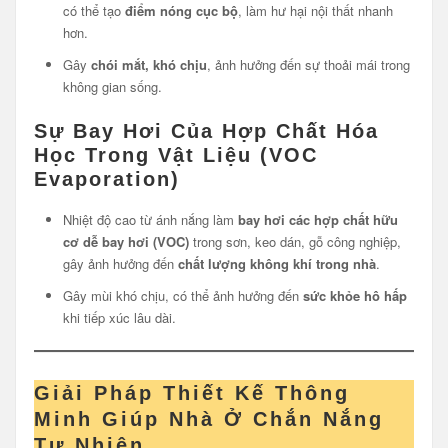
có thể tạo
điểm nóng cục bộ
, làm hư hại nội thất nhanh
hơn.
Gây
chói mắt, khó chịu
, ảnh hưởng đến sự thoải mái trong
không gian sống.
Sự Bay Hơi Của Hợp Chất Hóa
Học Trong Vật Liệu (VOC
Evaporation)
Nhiệt độ cao từ ánh nắng làm
bay hơi các hợp chất hữu
cơ dễ bay hơi (VOC)
trong sơn, keo dán, gỗ công nghiệp,
gây ảnh hưởng đến
chất lượng không khí trong nhà
.
Gây mùi khó chịu, có thể ảnh hưởng đến
sức khỏe hô hấp
khi tiếp xúc lâu dài.
Giải Pháp Thiết Kế Thông
Minh Giúp Nhà Ở Chắn Nắng
Tự Nhiên