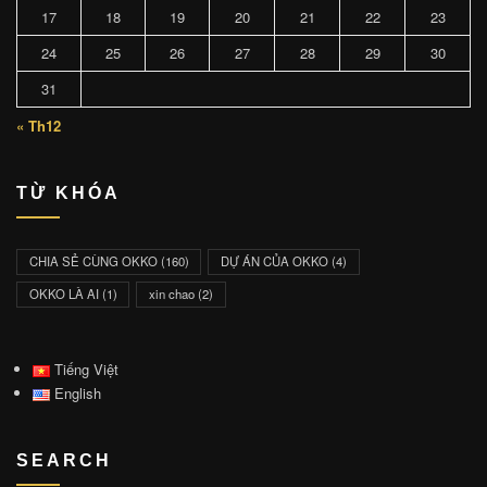
17
18
19
20
21
22
23
24
25
26
27
28
29
30
31
« Th12
TỪ KHÓA
CHIA SẺ CÙNG OKKO
(160)
DỰ ÁN CỦA OKKO
(4)
OKKO LÀ AI
(1)
xin chao
(2)
Tiếng Việt
English
SEARCH