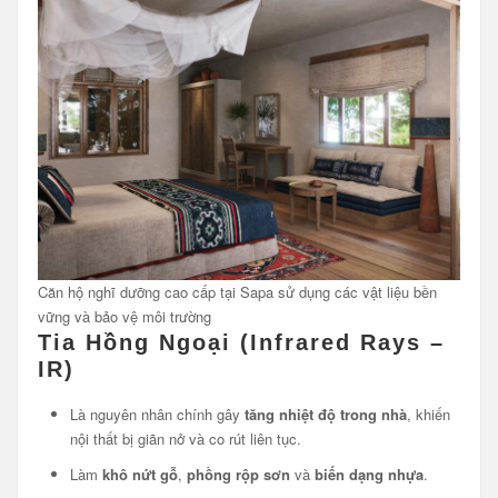
Căn hộ nghĩ dưỡng cao cấp tại Sapa sử dụng các vật liệu bền
vững và bảo vệ môi trường
Tia Hồng Ngoại (Infrared Rays –
IR)
Là nguyên nhân chính gây
tăng nhiệt độ trong nhà
, khiến
nội thất bị giãn nở và co rút liên tục.
Làm
khô nứt gỗ
,
phồng rộp sơn
và
biến dạng nhựa
.