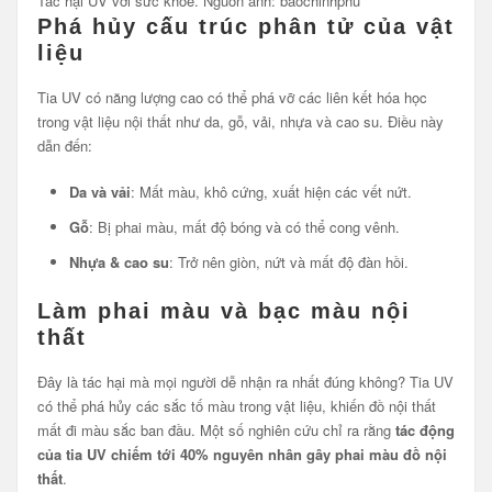
Tác hại UV với sức khỏe. Nguồn ảnh: baochinhphu
Phá hủy cấu trúc phân tử của vật
liệu
Tia UV có năng lượng cao có thể phá vỡ các liên kết hóa học
trong vật liệu nội thất như da, gỗ, vải, nhựa và cao su. Điều này
dẫn đến:
Da và vải
: Mất màu, khô cứng, xuất hiện các vết nứt.
Gỗ
: Bị phai màu, mất độ bóng và có thể cong vênh.
Nhựa & cao su
: Trở nên giòn, nứt và mất độ đàn hồi.
Làm phai màu và bạc màu nội
thất
Đây là tác hại mà mọi người dễ nhận ra nhất đúng không? Tia UV
có thể phá hủy các sắc tố màu trong vật liệu, khiến đồ nội thất
mất đi màu sắc ban đầu. Một số nghiên cứu chỉ ra rằng
tác động
của tia UV chiếm tới 40% nguyên nhân gây phai màu đồ nội
thất
.