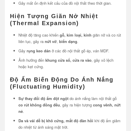
Gây mất ổn định kết cấu của đồ nội thất theo thời gian.
Hiện Tượng Giãn Nở Nhiệt
(Thermal Expansion)
Nhiệt độ tăng cao khiến
gỗ, kim loại, kính
giãn nở và co rút
liên tục, gây ra
nứt vỡ
,
biến dạng
.
Gây
rụng keo dán
ở các đồ nội thất gỗ ép, ván MDF.
Ảnh hưởng đến
khung cửa sổ, cửa ra vào
, gây xô lệch
hoặc kẹt cứng.
Độ Ẩm Biến Động Do Ánh Nắng
(Fluctuating Humidity)
Sự thay đổi độ ẩm đột ngột
do ánh nắng làm nội thất gỗ
co rút không đồng đều
, gây ra hiện tượng
cong vênh, nứt
nẻ
.
Da và vải dễ bị khô cứng, mất độ đàn hồi
khi độ ẩm giảm
do nhiệt từ ánh sáng mặt trời.