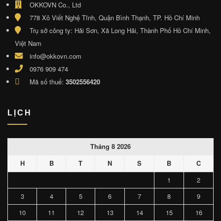
OKKOVN Co., Ltd
778 Xô Viết Nghệ Tĩnh, Quận Bình Thạnh, TP. Hồ Chí Minh
Trụ sở công ty: Hải Sơn, Xã Long Hải, Thành Phố Hồ Chí Minh,
Việt Nam
info@okkovn.com
0976 909 474
Mã số thuế:
3502556420
LỊCH
Tháng 8 2026
H
B
T
N
S
B
C
1
2
3
4
5
6
7
8
9
10
11
12
13
14
15
16