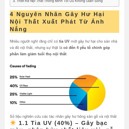
Thiết Kế Nội Thất Thông Minh Tối Ưu Không Gian Sống
4 Nguyên Nhân Gây Hư Hại
Nội Thất Xuất Phát Từ Ánh
Nắng
Nhiều người nghĩ rằng chỉ có
tia UV
mới gây hư hại cho sàn nhà
và đồ nội thất, nhưng sự thật là
có đến 4 yếu tố chính góp
phần làm giảm tuổi thọ nội thất
:
Số liệu nghiên cứu các tác nhân gây hư hỏng sàn gỗ và nội thất
1.1 Tia UV (40%) – Gây bạc