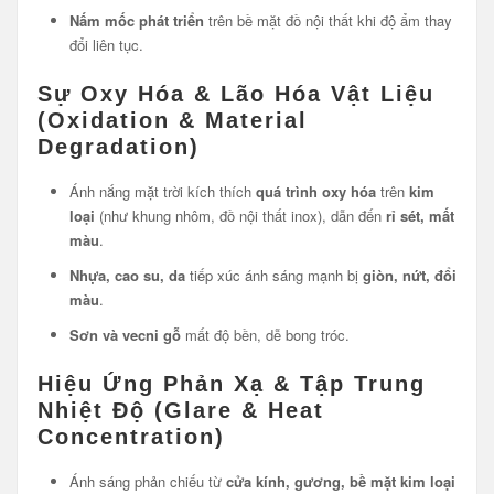
Nấm mốc phát triển
trên bề mặt đồ nội thất khi độ ẩm thay
đổi liên tục.
Sự Oxy Hóa & Lão Hóa Vật Liệu
(Oxidation & Material
Degradation)
Ánh nắng mặt trời kích thích
quá trình oxy hóa
trên
kim
loại
(như khung nhôm, đồ nội thất inox), dẫn đến
rỉ sét, mất
màu
.
Nhựa, cao su, da
tiếp xúc ánh sáng mạnh bị
giòn, nứt, đổi
màu
.
Sơn và vecni gỗ
mất độ bền, dễ bong tróc.
Hiệu Ứng Phản Xạ & Tập Trung
Nhiệt Độ (Glare & Heat
Concentration)
Ánh sáng phản chiếu từ
cửa kính, gương, bề mặt kim loại