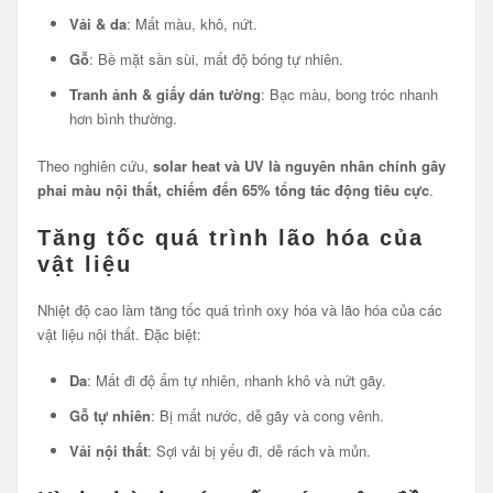
Vải & da
: Mất màu, khô, nứt.
Gỗ
: Bề mặt sần sùi, mất độ bóng tự nhiên.
Tranh ảnh & giấy dán tường
: Bạc màu, bong tróc nhanh
hơn bình thường.
Theo nghiên cứu,
solar heat và UV là nguyên nhân chính gây
phai màu nội thất, chiếm đến 65% tổng tác động tiêu cực
.
Tăng tốc quá trình lão hóa của
vật liệu
Nhiệt độ cao làm tăng tốc quá trình oxy hóa và lão hóa của các
vật liệu nội thất. Đặc biệt:
Da
: Mất đi độ ẩm tự nhiên, nhanh khô và nứt gãy.
Gỗ tự nhiên
: Bị mất nước, dễ gãy và cong vênh.
Vải nội thất
: Sợi vải bị yếu đi, dễ rách và mủn.