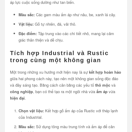
áp lực cuộc sống dường như tan biến.
Màu sắc:
Các gam màu ấm áp như nâu, be, xanh lá cây.
Vật liệu:
Gỗ tự nhiên, đá, vải thô.
Đặc điểm:
Tập trung vào các chi tiết nhỏ, mang lại cảm
giác thân thiện và dễ chịu.
Tích hợp Industrial và Rustic
trong cùng một không gian
Một trong những xu hướng mới hiện nay là sự
kết hợp hoàn hảo
giữa hai phong cách này, tạo nên một không gian sống độc đáo
và đầy sáng tạo. Bằng cách cân bằng các yếu tố
thô mộc
và
công nghiệp
, bạn có thể tạo ra một ngôi nhà vừa
ấm áp
vừa
hiện đại
.
Chọn vật liệu:
Kết hợp gỗ ấm áp của Rustic với thép lạnh
của Industrial.
Màu sắc:
Sử dụng tông màu trung tính và ấm áp để cân