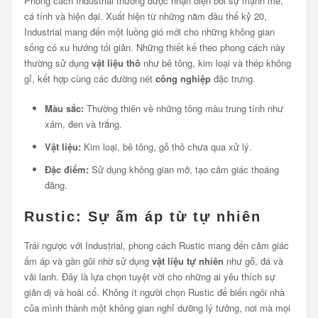
Phong cách Industrial thường được nhận diện bởi sự mạnh mẽ,
cá tính và hiện đại. Xuất hiện từ những năm đầu thế kỷ 20,
Industrial mang đến một luồng gió mới cho những không gian
sống có xu hướng tối giản. Những thiết kế theo phong cách này
thường sử dụng
vật liệu thô
như bê tông, kim loại và thép không
gỉ, kết hợp cùng các đường nét
công nghiệp
đặc trưng.
Màu sắc:
Thường thiên về những tông màu trung tính như
xám, đen và trắng.
Vật liệu:
Kim loại, bê tông, gỗ thô chưa qua xử lý.
Đặc điểm:
Sử dụng không gian mở, tạo cảm giác thoáng
đãng.
Rustic: Sự ấm áp từ tự nhiên
Trái ngược với Industrial, phong cách Rustic mang đến cảm giác
ấm áp và gần gũi nhờ sử dụng
vật liệu tự nhiên
như gỗ, đá và
vải lanh. Đây là lựa chọn tuyệt vời cho những ai yêu thích sự
giản dị và hoài cổ. Không ít người chọn Rustic để biến ngôi nhà
của mình thành một không gian nghỉ dưỡng lý tưởng, nơi mà mọi