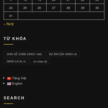
24
25
26
27
28
29
30
31
« Th12
TỪ KHÓA
CHIA SẺ CÙNG OKKO
(160)
DỰ ÁN CỦA OKKO
(4)
OKKO LÀ AI
(1)
xin chao
(2)
Tiếng Việt
English
SEARCH