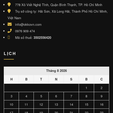
778 Xô Viết Nghệ Tĩnh, Quận Bình Thạnh, TP. Hồ Chí Minh
Trụ sở công ty: Hải Sơn, Xã Long Hải, Thành Phố Hồ Chí Minh,
Việt Nam
info@okkovn.com
0976 909 474
Mã số thuế:
3502556420
LỊCH
Tháng 8 2026
H
B
T
N
S
B
C
1
2
3
4
5
6
7
8
9
10
11
12
13
14
15
16
17
18
19
20
21
22
23