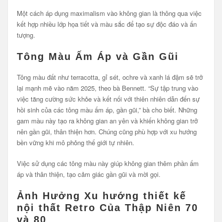
Một cách áp dụng maximalism vào không gian là thông qua việc
kết hợp nhiều lớp họa tiết và màu sắc để tạo sự độc đáo và ấn
tượng.
Tông Màu Ấm Áp và Gần Gũi
Tông màu đất như terracotta, gỉ sét, ochre và xanh lá đậm sẽ trở
lại mạnh mẽ vào năm 2025, theo bà Bennett. “Sự tập trung vào
việc tăng cường sức khỏe và kết nối với thiên nhiên dẫn đến sự
hồi sinh của các tông màu ấm áp, gần gũi,” bà cho biết. Những
gam màu này tạo ra không gian an yên và khiến không gian trở
nên gần gũi, thân thiện hơn. Chúng cũng phù hợp với xu hướng
bền vững khi mô phỏng thế giới tự nhiên.
Việc sử dụng các tông màu này giúp không gian thêm phần ấm
áp và thân thiện, tạo cảm giác gần gũi và mời gọi.
Ảnh Hưởng Xu hướng thiết kế
nội thất Retro Của Thập Niên 70
và 80