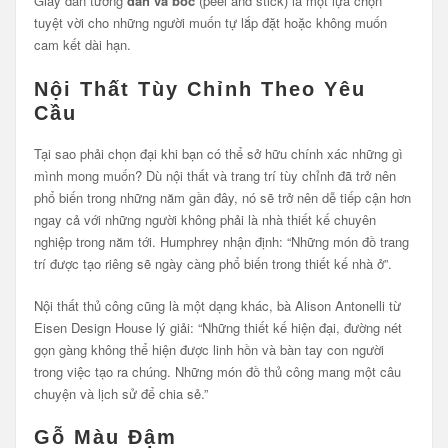
Giấy dán tường
dán và bóc
(peel and stick) là một lựa chọn
tuyệt vời cho những người muốn tự lắp đặt hoặc không muốn
cam kết dài hạn.
Nội Thất Tùy Chỉnh Theo Yêu
Cầu
Tại sao phải chọn đại khi bạn có thể sở hữu chính xác những gì
mình mong muốn? Dù nội thất và trang trí tùy chỉnh đã trở nên
phổ biến trong những năm gần đây, nó sẽ trở nên dễ tiếp cận hơn
ngay cả với những người không phải là nhà thiết kế chuyên
nghiệp trong năm tới. Humphrey nhận định: “Những món đồ trang
trí được tạo riêng sẽ ngày càng phổ biến trong thiết kế nhà ở”.
Nội thất thủ công cũng là một dạng khác, bà Alison Antonelli từ
Eisen Design House lý giải: “Những thiết kế hiện đại, đường nét
gọn gàng không thể hiện được linh hồn và bàn tay con người
trong việc tạo ra chúng. Những món đồ thủ công mang một câu
chuyện và lịch sử để chia sẻ.”
Gỗ Màu Đậm