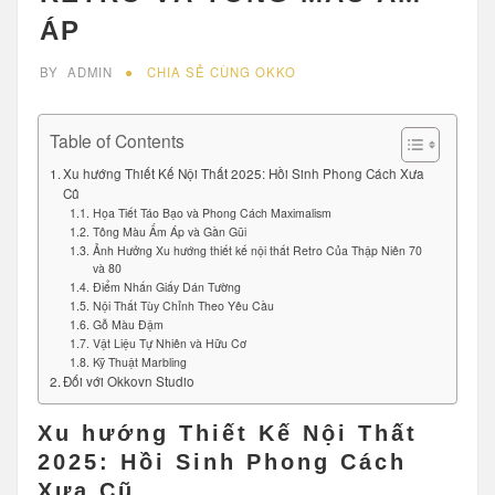
ÁP
BY
ADMIN
CHIA SẺ CÙNG OKKO
Table of Contents
Xu hướng Thiết Kế Nội Thất 2025: Hồi Sinh Phong Cách Xưa
Cũ
Họa Tiết Táo Bạo và Phong Cách Maximalism
Tông Màu Ấm Áp và Gần Gũi
Ảnh Hưởng Xu hướng thiết kế nội thất Retro Của Thập Niên 70
và 80
Điểm Nhấn Giấy Dán Tường
Nội Thất Tùy Chỉnh Theo Yêu Cầu
Gỗ Màu Đậm
Vật Liệu Tự Nhiên và Hữu Cơ
Kỹ Thuật Marbling
Đối với Okkovn Studio
Xu hướng Thiết Kế Nội Thất
2025: Hồi Sinh Phong Cách
Xưa Cũ