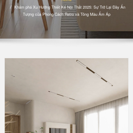
Khám phá Xu Hướng Thiết Kế Nội Thất 2025: Sự Trở Lại Đầy Ấn
Tượng của Phong Cách Retro và Tông Màu Ấm Áp