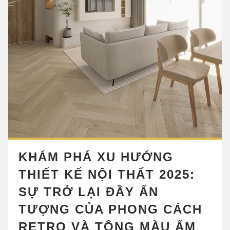
KHÁM PHÁ XU HƯỚNG
THIẾT KẾ NỘI THẤT 2025:
SỰ TRỞ LẠI ĐẦY ẤN
TƯỢNG CỦA PHONG CÁCH
RETRO VÀ TÔNG MÀU ẤM