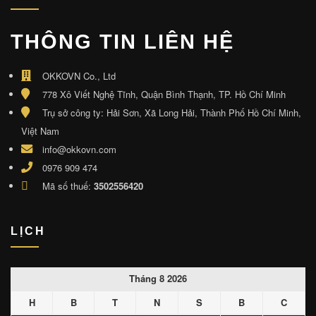
THÔNG TIN LIÊN HỆ
OKKOVN Co., Ltd
778 Xô Viết Nghệ Tĩnh, Quận Bình Thạnh, TP. Hồ Chí Minh
Trụ sở công ty: Hải Sơn, Xã Long Hải, Thành Phố Hồ Chí Minh,
Việt Nam
info@okkovn.com
0976 909 474
Mã số thuế:
3502556420
LỊCH
Tháng 8 2026
H
B
T
N
S
B
C