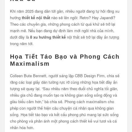
Khi năm 2025 đang dần tới gần, nhiều người đang tự hỏi rằng xu
hướng
thiết kế nội thất
nào sẽ lên ngôi: Retro? Hay Japandi?
Theo các chuyên gia, những phong cách từ quá khứ sẽ trở lại
mạnh mẽ. Nếu bạn đang dự định làm mới ngôi nhà của mình,
dưới đây là
8 xu hướng thiết kế
nội thất sẽ trở lại đầy ấn tượng
trong năm tới.
Họa Tiết Táo Bạo và Phong Cách
Maximalism
Colleen Bute Bennett, người sáng lập CBB Design Firm, chia sẻ
rằng các loại giấy dán tường rực rỡ cùng những họa tiết đầy ấn
tượng sẽ quay lại. “Sau nhiều năm theo đuổi chủ nghĩa tối giản,
nhiều gia chủ đang muốn tạo ra không gian sống sống động và
giàu biểu cảm hơn,” bà chia sẻ. Phong cách maximalism cho
phép con người thể hiện câu chuyện cá nhân qua không gian
sống. Họa tiết táo bạo và kết cấu phong phú mang lại sức sống
cho phòng và phản ánh một phong cách thiết kế vui tươi và cá
nhân hóa hơn.