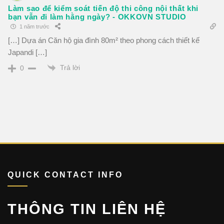
Làm sao để kiểm soát tiến độ thi công nội thất khi
bạn vẫn đi làm hằng ngày? - OKKOVN STUDIO
1 năm trước
[…] Dựa án Căn hộ gia đình 80m² theo phong cách thiết kế
Japandi […]
Trả lời
0
QUICK CONTACT INFO
THÔNG TIN LIÊN HỆ