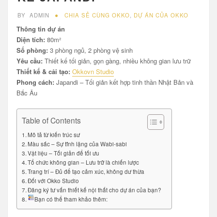
BY
ADMIN
CHIA SẺ CÙNG OKKO
,
DỰ ÁN CỦA OKKO
Thông tin dự án
Diện tích:
80m²
Số phòng:
3 phòng ngủ, 2 phòng vệ sinh
Yêu cầu:
Thiết kế tối giản, gọn gàng, nhiều không gian lưu trữ
Thiết kế & cải tạo:
Okkovn Studio
Phong cách:
Japandi – Tối giản kết hợp tinh thần Nhật Bản và
Bắc Âu
Table of Contents
Mô tả từ kiến trúc sư
Màu sắc – Sự tĩnh lặng của Wabi-sabi
Vật liệu – Tối giản để tối ưu
Tổ chức không gian – Lưu trữ là chiến lược
Trang trí – Đủ để tạo cảm xúc, không dư thừa
Đối với Okko Studio
Đăng ký tư vấn thiết kế nội thất cho dự án của bạn?
Bạn có thể tham khảo thêm: