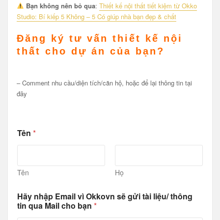
Bạn không nên bỏ qua
:
Thiết kế nội thất tiết kiệm từ Okko
Studio: Bí kiếp 5 Không – 5 Có giúp nhà bạn đẹp & chất
Đăng ký tư vấn thiết kế nội
thất
cho dự án của bạn?
– Comment nhu cầu/diện tích/căn hộ, hoặc để lại thông tin tại
đây
Tên
*
Tên
Họ
l
Hãy nhập Email vì Okkovn sẽ gửi tài liệu/ thông
a
tin qua Mail cho bạn
*
i
H