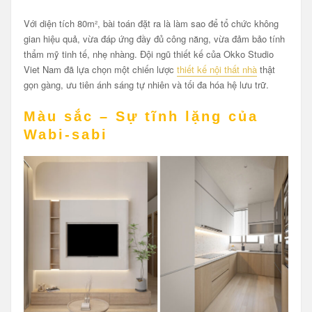
Với diện tích 80m², bài toán đặt ra là làm sao để tổ chức không
gian hiệu quả, vừa đáp ứng đầy đủ công năng, vừa đảm bảo tính
thẩm mỹ tinh tế, nhẹ nhàng. Đội ngũ thiết kế của Okko Studio
Viet Nam đã lựa chọn một chiến lược
thiết kế nội thất nhà
thật
gọn gàng, ưu tiên ánh sáng tự nhiên và tối đa hóa hệ lưu trữ.
Màu sắc – Sự tĩnh lặng của
Wabi-sabi