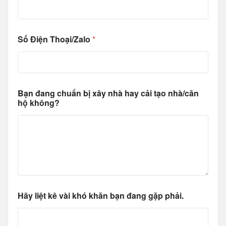
ã
y
ý
Số Điện Thoại/Zalo
*
Bạn đang chuẩn bị xây nhà hay cải tạo nhà/căn
hộ không?
Hãy liệt kê vài khó khăn bạn đang gặp phải.