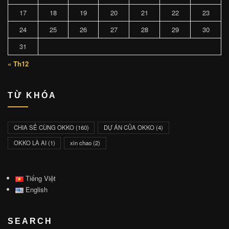
17
18
19
20
21
22
23
24
25
26
27
28
29
30
31
« Th12
TỪ KHÓA
CHIA SẺ CÙNG OKKO
(160)
DỰ ÁN CỦA OKKO
(4)
OKKO LÀ AI
(1)
xin chao
(2)
Tiếng Việt
English
SEARCH