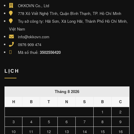
OKKOVN Co., Ltd
778 Xô Viết Nghệ Tĩnh, Quận Bình Thạnh, TP. Hồ Chí Minh
Trụ sở công ty: Hải Sơn, Xã Long Hải, Thành Phố Hồ Chí Minh,
Việt Nam
info@okkovn.com
0976 909 474
Mã số thuế:
3502556420
LỊCH
Tháng 8 2026
H
B
T
N
S
B
C
1
2
3
4
5
6
7
8
9
10
11
12
13
14
15
16