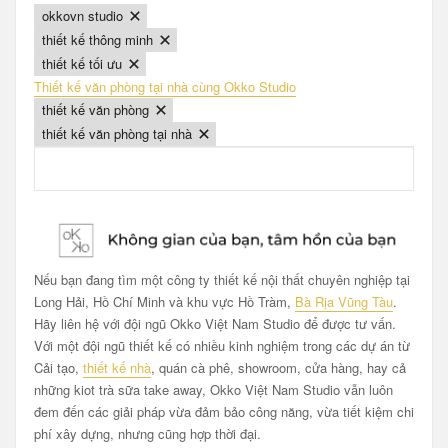
okkovn studio (1 của 5)
okkovn studio
thiết kế thông minh (2 của 5)
thiết kế thông minh
thiết kế tối ưu (3 của 5)
thiết kế tối ưu
Thiết kế văn phòng tại nhà cùng Okko Studio
thiết kế văn phòng (4 của 5)
thiết kế văn phòng
thiết kế văn phòng tại nhà (5 của 5)
thiết kế văn phòng tại nhà
Nếu bạn đang tìm một công ty thiết kế nội thất chuyên nghiệp tại
Long Hải, Hồ Chí Minh và khu vực Hồ Tràm,
Bà Rịa Vũng Tàu
.
Hãy liên hệ với đội ngũ Okko Việt Nam Studio để được tư vấn.
Với một đội ngũ thiết kế có nhiều kinh nghiệm trong các dự án từ
Cải tạo,
thiết kế nhà
, quán cà phê, showroom, cửa hàng, hay cả
những kiot trà sữa take away, Okko Việt Nam Studio vẫn luôn
đem đến các giải pháp vừa đảm bảo công năng, vừa tiết kiệm chi
phí xây dựng, nhưng cũng hợp thời đại.