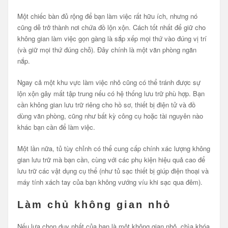
Một chiếc bàn đủ rộng để bạn làm việc rất hữu ích, nhưng nó
cũng dễ trở thành nơi chứa đồ lộn xộn. Cách tốt nhất để giữ cho
không gian làm việc gọn gàng là sắp xếp mọi thứ vào đúng vị trí
(và giữ mọi thứ đúng chỗ). Đây chính là một văn phòng ngăn
nắp.
Ngay cả một khu vực làm việc nhỏ cũng có thể tránh được sự
lộn xộn gây mất tập trung nếu có hệ thống lưu trữ phù hợp. Bạn
cần không gian lưu trữ riêng cho hồ sơ, thiết bị điện tử và đồ
dùng văn phòng, cũng như bất kỳ công cụ hoặc tài nguyên nào
khác bạn cần để làm việc.
Một lần nữa, tủ tùy chỉnh có thể cung cấp chính xác lượng không
gian lưu trữ mà bạn cần, cùng với các phụ kiện hiệu quả cao để
lưu trữ các vật dụng cụ thể (như tủ sạc thiết bị giúp điện thoại và
máy tính xách tay của bạn không vướng víu khi sạc qua đêm).
Làm chủ không gian nhỏ
Nếu lựa chọn duy nhất của bạn là một không gian nhỏ, chìa khóa