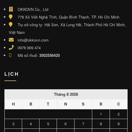
OKKOVN Co., Ltd
778 Xô Viết Nghệ Tĩnh, Quận Bình Thạnh, TP. Hồ Chí Minh
Trụ sở công ty: Hải Sơn, Xã Long Hải, Thành Phố Hồ Chí Minh,
Việt Nam
info@okkovn.com
0976 909 474
Mã số thuế:
3502556420
LỊCH
Tháng 8 2026
H
B
T
N
S
B
C
1
2
3
4
5
6
7
8
9