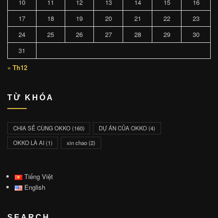
10
11
12
13
14
15
16
17
18
19
20
21
22
23
24
25
26
27
28
29
30
31
« Th12
TỪ KHÓA
CHIA SẺ CÙNG OKKO
(160)
DỰ ÁN CỦA OKKO
(4)
OKKO LÀ AI
(1)
xin chao
(2)
Tiếng Việt
English
SEARCH