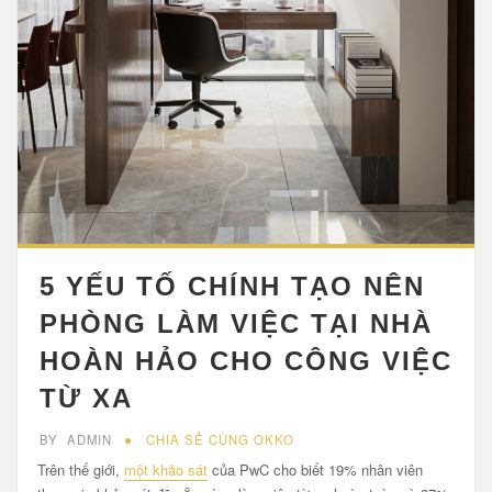
5 YẾU TỐ CHÍNH TẠO NÊN
PHÒNG LÀM VIỆC TẠI NHÀ
HOÀN HẢO CHO CÔNG VIỆC
TỪ XA
BY
ADMIN
CHIA SẺ CÙNG OKKO
Trên thế giới,
một khảo sát
của PwC cho biết 19% nhân viên