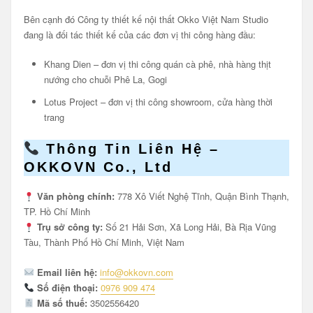
Bên cạnh đó Công ty thiết kế nội thất Okko Việt Nam Studio
đang là đối tác thiết kế của các đơn vị thi công hàng đầu:
Khang Dien – đơn vị thi công quán cà phê, nhà hàng thịt
nướng cho chuỗi Phê La, Gogi
Lotus Project – đơn vị thi công showroom, cửa hàng thời
trang
Thông Tin Liên Hệ –
OKKOVN Co., Ltd
Văn phòng chính:
778 Xô Viết Nghệ Tĩnh, Quận Bình Thạnh,
TP. Hồ Chí Minh
Trụ sở công ty:
Số 21 Hải Sơn, Xã Long Hải, Bà Rịa Vũng
Tàu, Thành Phố Hồ Chí Minh, Việt Nam
Email liên hệ:
info@okkovn.com
Số điện thoại:
0976 909 474
Mã số thuế:
3502556420