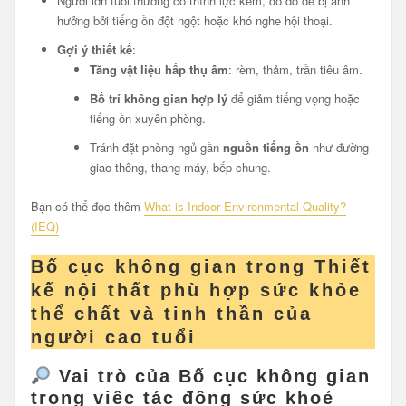
Người lớn tuổi thường có thính lực kém, do đó dễ bị ảnh
hưởng bởi tiếng ồn đột ngột hoặc khó nghe hội thoại.
Gợi ý thiết kế
:
Tăng vật liệu hấp thụ âm
: rèm, thảm, trần tiêu âm.
Bố trí không gian hợp lý
để giảm tiếng vọng hoặc
tiếng ồn xuyên phòng.
Tránh đặt phòng ngủ gần
nguồn tiếng ồn
như đường
giao thông, thang máy, bếp chung.
Bạn có thể đọc thêm
What is Indoor Environmental Quality?
(IEQ)
Bố cục không gian trong Thiết
kế nội thất phù hợp sức khỏe
thể chất và tinh thần của
người cao tuổi
Vai trò của Bố cục không gian
trong việc tác động sức khoẻ