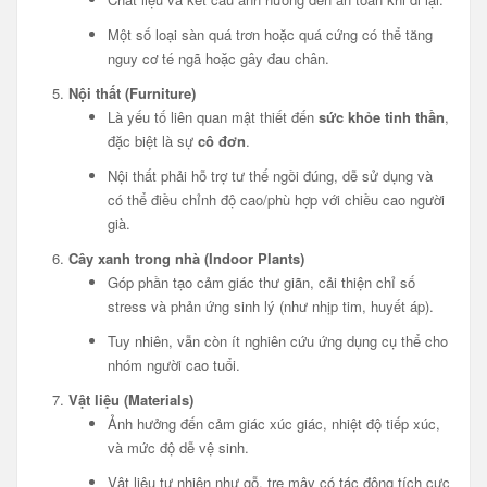
Một số loại sàn quá trơn hoặc quá cứng có thể tăng
nguy cơ té ngã hoặc gây đau chân.
Nội thất (Furniture)
Là yếu tố liên quan mật thiết đến
sức khỏe tinh thần
,
đặc biệt là sự
cô đơn
.
Nội thất phải hỗ trợ tư thế ngồi đúng, dễ sử dụng và
có thể điều chỉnh độ cao/phù hợp với chiều cao người
già.
Cây xanh trong nhà (Indoor Plants)
Góp phần tạo cảm giác thư giãn, cải thiện chỉ số
stress và phản ứng sinh lý (như nhịp tim, huyết áp).
Tuy nhiên, vẫn còn ít nghiên cứu ứng dụng cụ thể cho
nhóm người cao tuổi.
Vật liệu (Materials)
Ảnh hưởng đến cảm giác xúc giác, nhiệt độ tiếp xúc,
và mức độ dễ vệ sinh.
Vật liệu tự nhiên như gỗ, tre mây có tác động tích cực