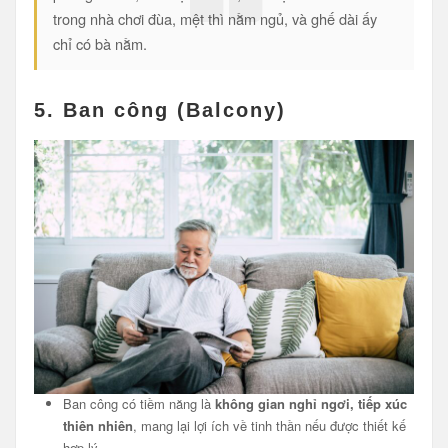
trong nhà chơi đùa, mệt thì nằm ngủ, và ghế dài ấy
chỉ có bà nằm.
5.
Ban công (Balcony)
Ban công có tiềm năng là
không gian nghỉ ngơi, tiếp xúc
thiên nhiên
, mang lại lợi ích về tinh thần nếu được thiết kế
hợp lý.