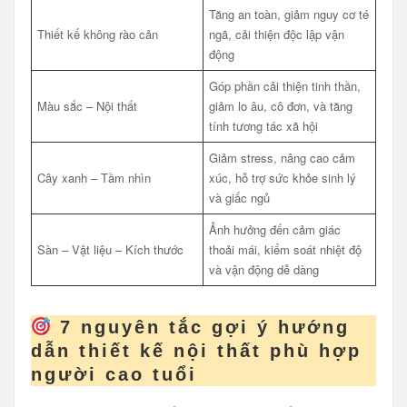
Tăng an toàn, giảm nguy cơ té
Thiết kế không rào cản
ngã, cải thiện độc lập vận
động
Góp phần cải thiện tinh thần,
Màu sắc – Nội thất
giảm lo âu, cô đơn, và tăng
tính tương tác xã hội
Giảm stress, nâng cao cảm
Cây xanh – Tầm nhìn
xúc, hỗ trợ sức khỏe sinh lý
và giấc ngủ
Ảnh hưởng đến cảm giác
Sàn – Vật liệu – Kích thước
thoải mái, kiểm soát nhiệt độ
và vận động dễ dàng
7 nguyên tắc gợi ý hướng
dẫn thiết kế nội thất phù hợp
người cao tuổi