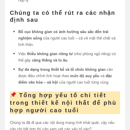
Chúng ta có thể rút ra các nhận
định sau
Bố cục không gian có ảnh hưởng sâu sắc đến trải
nghiệm sống
của người cao tuổi – cả về mặt thể chất và
tinh thần.
Việc
thiếu không gian riêng tư
(như phòng ngủ riêng) có
thể gây
căng thẳng và lo âu
.
Sự đa dạng trong thiết kế và tổ chức không gian
cần
được điều chỉnh linh hoạt theo
mức độ suy yếu
và
đặc
điểm văn hóa – xã hội
của người cao tuổi từng vùng.
Tổng hợp yếu tố chi tiết
trong thiết kế nội thất để phù
hợp người cao tuổi
Chúng ta đã đi qua các nội dung mang tính khái quát, vậy nếu
cần chi tiết hơn thì cần xem xét các yếu tố nào?