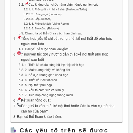
Các không gian chức năng chính được nghiên cứu
1. Phòng tắm / nhà vệ sinh (Bathroom/Toilet)
2. Phòng ngủ (Bedroom)
3. Bếp (Kitchen)
4. Phòng khách (Living Room)
5. Ban công (Balcony)
Chúng ta có thể rút ra các nhận định sau
Tổng hợp yếu tố chi tiết trong thiết kế nội thất để phù hợp
người cao tuổi
Các yếu tố được phân loại gồm:
7 nguyên tắc gợi ý hướng dẫn thiết kế nội thất phù hợp
người cao tuổi
1. Thiết kế chiếu sáng hỗ trợ nhịp sinh học
2. Môi trường nhiệt và không khí
3. Bố cục không gian khoa học
4. Thiết kế Barrier-free
5. Nội thất phù hợp
6. Yếu tố cảm xúc và sinh lý
7. Tích hợp công nghệ thông minh
Kết luận tổng quát
Đăng ký tư vấn thiết kế nội thất hoặc Cần tư vấn cụ thể cho
căn hộ của bạn?
Bạn có thể tham khảo thêm:
Các yếu tố trên sẽ được