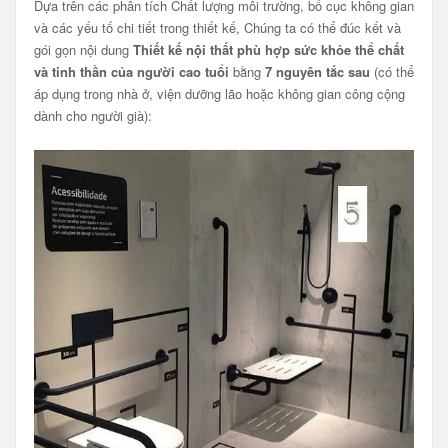
Dựa trên các phân tích Chất lượng môi trường, bố cục không gian
và các yếu tố chi tiết trong thiết kế, Chúng ta có thể đúc kết và
gói gọn nội dung
Thiết kế nội thất phù hợp sức khỏe thể chất
và tinh thần của người cao tuổi
bằng
7 nguyên tắc sau
(có thể
áp dụng trong nhà ở, viện dưỡng lão hoặc không gian công cộng
dành cho người già):