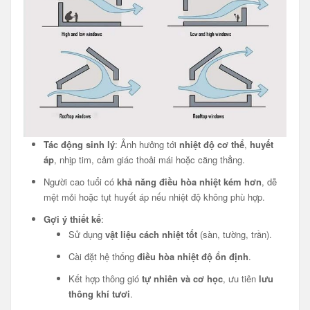
Tác động sinh lý
: Ảnh hưởng tới
nhiệt độ cơ thể
,
huyết
áp
, nhịp tim, cảm giác thoải mái hoặc căng thẳng.
Người cao tuổi có
khả năng điều hòa nhiệt kém hơn
, dễ
mệt mỏi hoặc tụt huyết áp nếu nhiệt độ không phù hợp.
Gợi ý thiết kế
:
Sử dụng
vật liệu cách nhiệt tốt
(sàn, tường, trần).
Cài đặt hệ thống
điều hòa nhiệt độ ổn định
.
Kết hợp thông gió
tự nhiên và cơ học
, ưu tiên
lưu
thông khí tươi
.