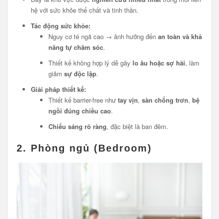
hệ với sức khỏe thể chất và tinh thần.
Tác động sức khỏe:
Nguy cơ té ngã cao → ảnh hưởng đến
an toàn và khả
năng tự chăm sóc
.
Thiết kế không hợp lý dễ gây
lo âu hoặc sợ hãi
, làm
giảm
sự độc lập
.
Giải pháp thiết kế:
Thiết kế barrier-free như
tay vịn
,
sàn chống trơn
,
bệ
ngồi đúng chiều cao
.
Chiếu sáng rõ ràng
, đặc biệt là ban đêm.
2.
Phòng ngủ (Bedroom)