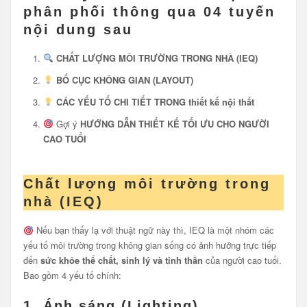
phân phối thông qua 04 tuyến
nội dung sau
CHẤT LƯỢNG MÔI TRƯỜNG TRONG NHÀ (IEQ)
BỐ CỤC KHÔNG GIAN (LAYOUT)
CÁC YẾU TỐ CHI TIẾT TRONG thiết kế nội thất
Gợi ý
HƯỚNG DẪN THIẾT KẾ TỐI ƯU CHO NGƯỜI
CAO TUỔI
Chất lượng môi trường trong
nhà (IEQ)
Nếu bạn thấy lạ với thuật ngữ này thì, IEQ là một nhóm các
yếu tố môi trường trong không gian sống có ảnh hưởng trực tiếp
đến
sức khỏe thể chất, sinh lý và tinh thần
của người cao tuổi.
Bao gồm 4 yếu tố chính:
1.
Ánh sáng (Lighting)