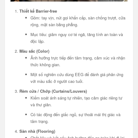
Thiết kế Barrier-free
Gồm: tay vịn, nút gọi khẩn cấp, sàn chống trượt, cửa
rộng, mặt sàn bằng phẳng.
Mục tiêu: giảm nguy cơ té ngã, tăng tính an toàn và
độc lập.
Màu sắc (Color)
Ảnh hưởng trực tiếp đến tâm trạng, cảm xúc và nhận
thức không gian.
Một số nghiên cứu dùng EEG để đánh giá phản ứng
với màu sắc ở người cao tuổi.
Rèm cửa / Chớp (Curtains/Louvers)
Kiểm soát ánh sáng tự nhiên, tạo cảm giác riêng tư
và thư giãn.
Có tác động đến giấc ngủ, sự thoải mái thị giác và
tâm trạng.
Sàn nhà (Flooring)
Chất liệu và kết cấu ảnh hưởng đến an toàn khi đi lại.