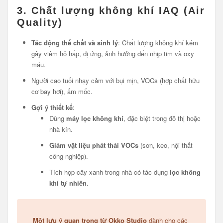
3.
Chất lượng không khí IAQ (Air
Quality)
Tác động thể chất và sinh lý
: Chất lượng không khí kém
gây viêm hô hấp, dị ứng, ảnh hưởng đến nhịp tim và oxy
máu.
Người cao tuổi nhạy cảm với bụi mịn, VOCs (hợp chất hữu
cơ bay hơi), ẩm mốc.
Gợi ý thiết kế
:
Dùng
máy lọc không khí
, đặc biệt trong đô thị hoặc
nhà kín.
Giảm vật liệu phát thải VOCs
(sơn, keo, nội thất
công nghiệp).
Tích hợp cây xanh trong nhà có tác dụng
lọc không
khí tự nhiên
.
Một lưu ý quan trọng từ Okko Studio
dành cho các