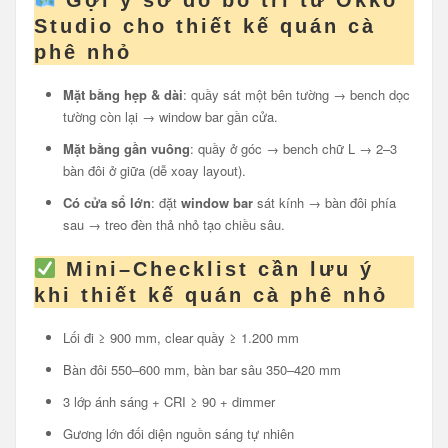
Gợi ý sơ đồ bố trí từ Okko
Studio cho thiết kế quán cà
phê nhỏ
Mặt bằng hẹp & dài
: quầy sát một bên tường → bench dọc
tường còn lại → window bar gần cửa.
Mặt bằng gần vuông
: quầy ở góc → bench chữ L → 2–3
bàn đôi ở giữa (dễ xoay layout).
Có cửa sổ lớn
: đặt
window bar
sát kính → bàn đôi phía
sau → treo đèn thả nhỏ tạo chiều sâu.
Mini–Checklist cần lưu ý
khi thiết kế quán cà phê nhỏ
Lối đi ≥ 900 mm, clear quầy ≥ 1.200 mm
Bàn đôi 550–600 mm, bàn bar sâu 350–420 mm
3 lớp ánh sáng + CRI ≥ 90 + dimmer
Gương lớn đối diện nguồn sáng tự nhiên