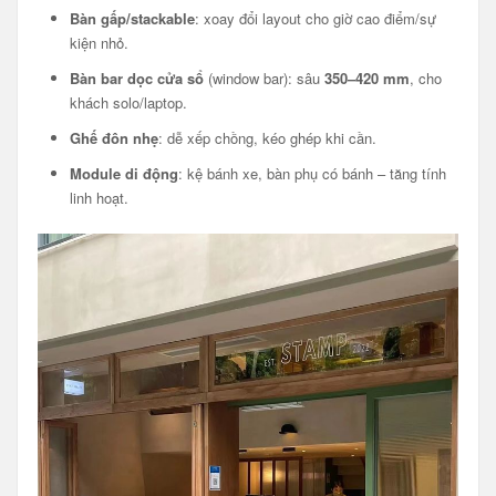
Bàn gấp/stackable
: xoay đổi layout cho giờ cao điểm/sự
kiện nhỏ.
Bàn bar dọc cửa sổ
(window bar): sâu
350–420 mm
, cho
khách solo/laptop.
Ghế đôn nhẹ
: dễ xếp chồng, kéo ghép khi cần.
Module di động
: kệ bánh xe, bàn phụ có bánh – tăng tính
linh hoạt.