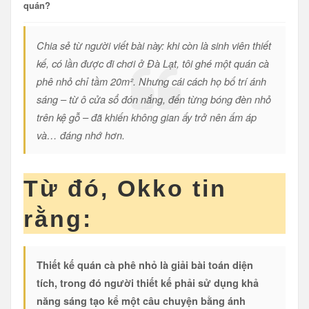
quán?
Chia sẻ từ người viết bài này: khi còn là sinh viên thiết
kế, có lần được đi chơi ở Đà Lạt, tôi ghé một quán cà
phê nhỏ chỉ tầm 20m². Nhưng cái cách họ bố trí ánh
sáng – từ ô cửa sổ đón nắng, đến từng bóng đèn nhỏ
trên kệ gỗ – đã khiến không gian ấy trở nên ấm áp
và… đáng nhớ hơn.
Từ đó, Okko tin
rằng:
Thiết kế quán cà phê nhỏ là giải bài toán diện
tích, trong đó người thiết kế phải sử dụng khả
năng sáng tạo kể một câu chuyện bằng ánh