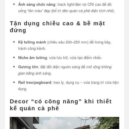
Ánh sáng chức năng
: track light/đèn rọi CRI cao để đồ
uống “lên màu” đẹp (
bố trí đèn quán cà phê diện tích nhỏ
).
Tận dụng chiều cao & bề mặt
đứng
Kệ tường mảnh
(chiều sâu 200–250 mm) để trưng bày,
tránh cồng kềnh.
Niche âm tường
: vừa lưu trữ, vừa tạo điểm nhấn.
Gương lớn
: đặt đối diện nguồn sáng để
mở rộng không
gian bằng ánh sáng
.
Rail treo/pegboard
: treo ly, dụng cụ – vừa trang trí vừa tiện
dụng.
Decor “có công năng” khi thiết
kế quán cà phê