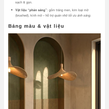
sạch & gọn.
Vật liệu “phản sáng”
: gốm tráng men, kim loại mờ
(brushed), kính mờ – hỗ trợ
quán nhỏ tối ưu ánh sáng
.
Bảng màu & vật liệu