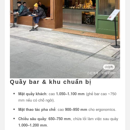
Quầy bar & khu chuẩn bị
Mặt quầy khách
: cao
1.050–1.100 mm
(ghế bar cao ~750
mm nếu có chỗ ngồi).
Mặt thao tác pha chế
: cao
900–950 mm
cho ergonomics.
Chiều sâu quầy
:
650–750 mm
, chừa lối làm việc sau quầy
1.000–1.200 mm
.