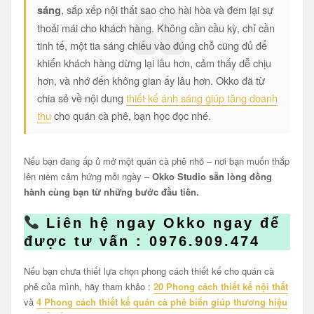
, sắp xếp nội thất sao cho hài hòa và đem lại sự
sáng
thoải mái cho khách hàng. Không cần cầu kỳ, chỉ cần
tinh tế, một tia sáng chiếu vào đúng chỗ cũng đủ để
khiến khách hàng dừng lại lâu hơn, cảm thấy dễ chịu
hơn, và nhớ đến không gian ấy lâu hơn. Okko đã từ
chia sẻ về nội dung
thiết kế ánh sáng giúp tăng doanh
thu
cho quán cà phê, bạn học đọc nhé.
Nếu bạn đang ấp ủ mở một quán cà phê nhỏ – nơi bạn muốn thắp
lên niềm cảm hứng mỗi ngày –
Okko Studio sẵn lòng đồng
hành cùng bạn từ những bước đầu tiên.
Liên hệ ngay Okko ngay để
được tư vấn : 0976.909.474
Nếu bạn chưa thiết lựa chọn phong cách thiết kế cho quán cà
phê của mình, hãy tham khảo :
20 Phong cách thiết kế nội thất
và
4 Phong cách thiết kế quán cà phê biển giúp thương hiệu