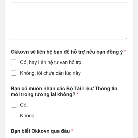
ô
n
g
b
i
ế
t
Đ
i
Okkovn sẽ liên hệ bạn để hỗ trợ nếu bạn đồng ý
*
ệ
n
Có, hãy liên hệ tư vấn hỗ trợ
Không, tôi chưa cần lúc này
Bạn có muốn nhận các Bộ Tài Liệu/ Thông tin
mới trong tương lai không?
*
Có,
Không
Bạn biết Okkovn qua đâu
*