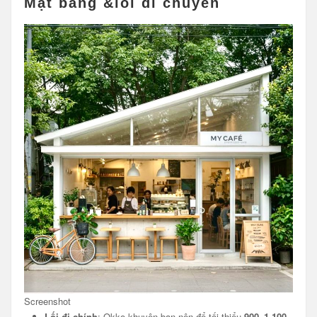
Mặt bằng &lối di chuyển
Screenshot
Lối đi chính
: Okko khuyên bạn nên để tối thiểu
900–1.100