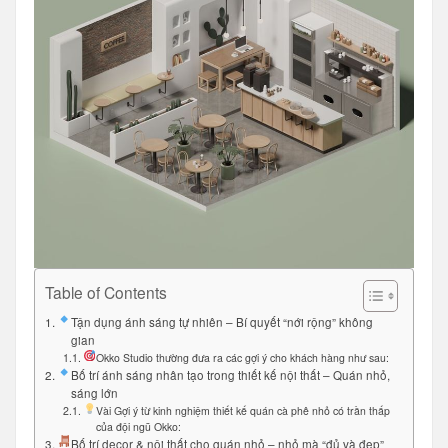
Table of Contents
Tận dụng ánh sáng tự nhiên – Bí quyết “nới rộng” không
gian
Okko Studio thường đưa ra các gợi ý cho khách hàng như sau:
Bố trí ánh sáng nhân tạo trong thiết kế nội thất – Quán nhỏ,
sáng lớn
Vài Gợi ý từ kinh nghiệm thiết kế quán cà phê nhỏ có trần thấp
của đội ngũ Okko:
Bố trí decor & nội thất cho quán nhỏ – nhỏ mà “đủ và đẹp”