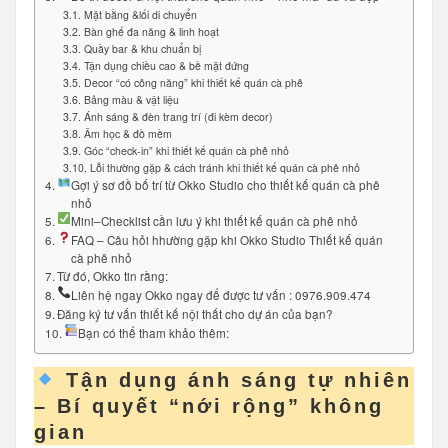
Mặt bằng &lối di chuyển
Bàn ghế đa năng & linh hoạt
Quầy bar & khu chuẩn bị
Tận dụng chiều cao & bề mặt đứng
Decor “có công năng” khi thiết kế quán cà phê
Bảng màu & vật liệu
Ánh sáng & đèn trang trí (đi kèm decor)
Âm học & đồ mềm
Góc “check-in” khi thiết kế quán cà phê nhỏ
Lỗi thường gặp & cách tránh khi thiết kế quán cà phê nhỏ
Gợi ý sơ đồ bố trí từ Okko Studio cho thiết kế quán cà phê
nhỏ
Mini–Checklist cần lưu ý khi thiết kế quán cà phê nhỏ
FAQ – Câu hỏi hhường gặp khi Okko Studio Thiết kế quán
cà phê nhỏ
Từ đó, Okko tin rằng:
Liên hệ ngay Okko ngay để được tư vấn : 0976.909.474
Đăng ký tư vấn thiết kế nội thất cho dự án của bạn?
Bạn có thể tham khảo thêm:
Tận dụng ánh sáng tự nhiên
– Bí quyết “nới rộng” không
gian