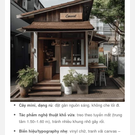
Cây mini, dạng rủ
: đặt gần nguồn sáng, không che lối đi.
Tác phẩm nghệ thuật khổ vừa
: treo theo tuyến mắt (trung
tâm 1.50–1.60 m), tránh nhiều khung nhỏ gây rối.
Biển hiệu/typography nhẹ
: vinyl chữ, tranh vải canvas –