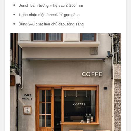
Bench bám tường + kệ sâu ≤ 250 mm
1 góc nhận diện “check-in” gọn gàng
Dùng 2–3 chất liệu chủ đạo, tông sáng