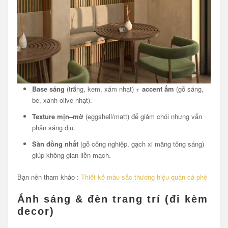
Base sáng
(trắng, kem, xám nhạt) +
accent ấm
(gỗ sáng,
be, xanh olive nhạt).
Texture mịn–mờ
(eggshell/matt) để giảm chói nhưng vẫn
phản sáng dịu.
Sàn đồng nhất
(gỗ công nghiệp, gạch xi măng tông sáng)
giúp không gian liền mạch.
Bạn nên tham khảo :
Thiết kế màu sắc thương hiệu quán cà phê
Ánh sáng & đèn trang trí (đi kèm
decor)