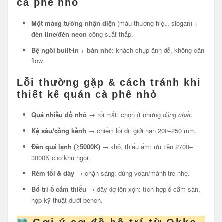
cà phê nhỏ
Một mảng tường nhận diện
(màu thương hiệu, slogan) +
đèn line/đèn neon
công suất thấp.
Bệ ngồi built-in
+
bàn nhỏ
: khách chụp ảnh dễ, không cản
flow.
Lỗi thường gặp & cách tránh khi
thiết kế quán cà phê nhỏ
Quá nhiều đồ nhỏ
→ rối mắt: chọn ít nhưng
đúng chất
.
Kệ sâu/cồng kềnh
→ chiếm lối đi: giới hạn 200–250 mm.
Đèn quá lạnh (≥5000K)
→ khô, thiếu ấm: ưu tiên 2700–
3000K cho khu ngồi.
Rèm tối & dày
→ chặn sáng: dùng voan/mành tre nhẹ.
Bố trí ổ cắm thiếu
→ dây dợ lộn xộn: tích hợp ổ cắm sàn,
hộp kỹ thuật dưới bench.