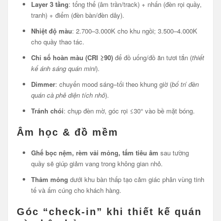
Layer 3 tầng
: tổng thể (âm trần/track) + nhấn (đèn rọi quầy,
tranh) + điểm (đèn bàn/đèn dây).
Nhiệt độ màu
: 2.700–3.000K cho khu ngồi; 3.500–4.000K
cho quầy thao tác.
Chỉ số hoàn màu (CRI ≥90)
để đồ uống/đồ ăn tươi tắn (
thiết
kế ánh sáng quán mini
).
Dimmer
: chuyển mood sáng–tối theo khung giờ (
bố trí đèn
quán cà phê diện tích nhỏ
).
Tránh chói
: chụp đèn mờ, góc rọi ≤30° vào bề mặt bóng.
Âm học & đồ mềm
Ghế bọc nệm, rèm vải mỏng, tấm tiêu âm
sau tường
quầy sẽ giúp giảm vang trong không gian nhỏ.
Thảm mỏng
dưới khu bàn thấp tạo cảm giác phân vùng tinh
tế và ấm cúng cho khách hàng.
Góc “check-in” khi thiết kế quán