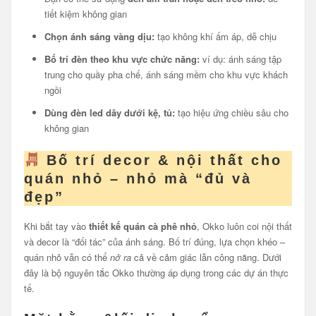
tiết kiệm không gian
Chọn ánh sáng vàng dịu:
tạo không khí ấm áp, dễ chịu
Bố trí đèn theo khu vực chức năng:
ví dụ: ánh sáng tập
trung cho quầy pha chế, ánh sáng mềm cho khu vực khách
ngồi
Dùng đèn led dây dưới kệ, tủ:
tạo hiệu ứng chiều sâu cho
không gian
Bố trí decor & nội thất cho
quán nhỏ – nhỏ mà “đủ và
đẹp”
Khi bắt tay vào
thiết kế quán cà phê nhỏ
, Okko luôn coi nội thất
và decor là “đối tác” của ánh sáng. Bố trí đúng, lựa chọn khéo –
quán nhỏ vẫn có thể
nở ra
cả về cảm giác lẫn công năng. Dưới
đây là bộ nguyên tắc Okko thường áp dụng trong các dự án thực
tế.