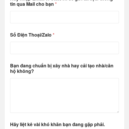
tin qua Mail cho bạn
*
Số Điện Thoại/Zalo
*
Bạn đang chuẩn bị xây nhà hay cải tạo nhà/căn
hộ không?
t
Hãy liệt kê vài khó khăn bạn đang gặp phải.
h