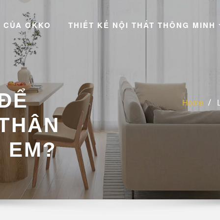
 CỦA OKKO
THIẾT KẾ NỘI THẤT THÔNG MINH
 ĐỂ
Home
 THÂN
Ẻ EM?