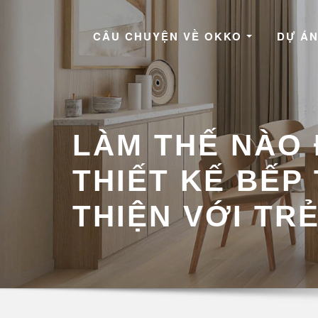
Skip
to
CÂU CHUYỆN VỀ OKKO
DỰ ÁN
content
LÀM THẾ NÀO
THIẾT KẾ BẾP
THIỆN VỚI TR