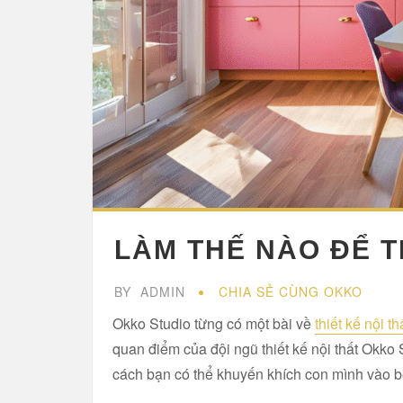
LÀM THẾ NÀO ĐỂ T
BY
ADMIN
CHIA SẺ CÙNG OKKO
Okko Studio từng có một bài về
thiết kế nội t
quan điểm của đội ngũ thiết kế nội thất Okko S
cách bạn có thể khuyến khích con mình vào b